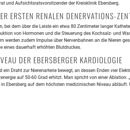
t und Aufsichtsratsvorsitzender der Kreisklinik Ebersberg.
DER ERSTEN RENALEN DENERVATIONS-ZE
, bei dem über die Leiste ein etwa 80 Zentimeter langer Katheter 
oduktion von Hormonen und die Steuerung des Kochsalz- und Wasse
rn werden zudem Impulse über Nervenbahnen an die Nieren gese
e eines dauerhaft erhöhten Blutdruckes.
NIVEAU DER EBERSBERGER KARDIOLOGIE
d ein Draht zur Nierenarterie bewegt, an dessen Enden vier Elek
ergie auf 50-60 Grad erhitzt. Man spricht von einer Ablation. „
 in Ebersberg auf dem höchsten medizinischen Niveau abläuft. U