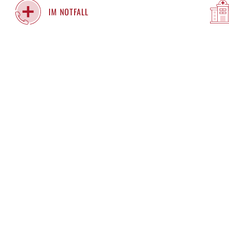
IM NOTFALL
BESCHWERDEN – MELDUNG VON VERST
IEFERKETTENSORGFALTSPFLICHTENGE
FRAU
HERR
DIVERS
VOR- UND NACHNAME
E-MAIL ADRESSE
TELEFONNUMMER