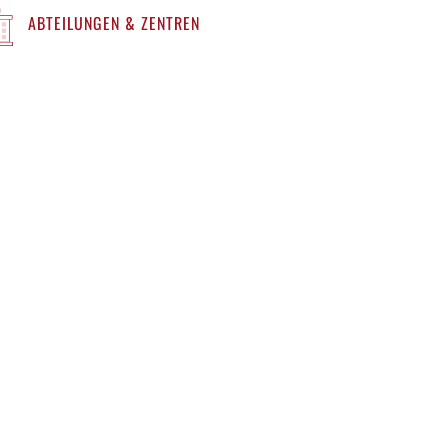
ABTEILUNGEN & ZENTREN
ÖSSEN IM RAHMEN DES L
SETZES